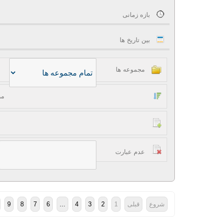
بازه زمانی
بین تاریخ ها
مجموعه ها
مر
عدم عبارت
شروع
قبلی
1
2
3
4
...
6
7
8
9