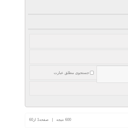
جستجوی مطلق عبارت
600 نتیجه | صفحه1 از60