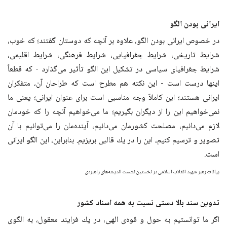
ایرانی بودن الگو
در خصوص ايرانى بودن الگو، علاوه بر آنچه كه دوستان گفتند؛ كه خوب،
شرایط تاريخى، شرایط جغرافيایى، شرایط فرهنگى، شرایط اقليمى،
شرایط جغرافياى سياسى در تشكيل اين الگو تأثير می‌گذارد - كه قطعاً
اينها درست است - اين نكته هم مطرح است كه طراحان آن، متفكران
ايرانى هستند؛ اين كاملاً وجه مناسبى است براى عنوان ايرانى؛ يعنى ما
نمی‌خواهيم اين را از ديگران بگيريم؛ ما می‌خواهيم آنچه را كه خودمان
لازم می‌دانيم، مصلحت كشورمان می‌‌دانيم، آينده‌مان را می‌توانيم با آن
تصوير و ترسيم كنيم، اين را در يك قالبى بريزيم. بنابراين، اين الگو ايرانى
است.
بیانات رهبر شهید انقلاب اسلامی در نخستین نشست اندیشه‌های راهبردی
تدوین سند بالا دستی نسبت به همه اسناد کشور
اگر ما توانستيم به حول و قوه‌ى الهى، در يك فرايند معقول، به الگوى