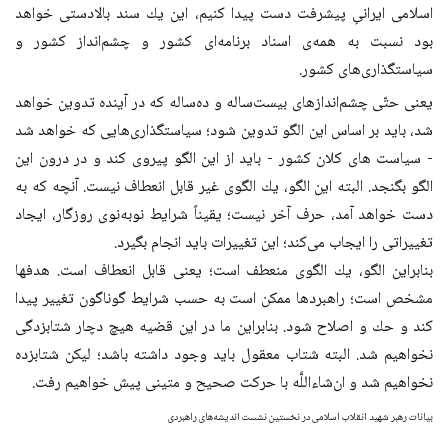
اسلامى ايرانىِ پيشرفت دست پيدا كنيم، اين يك سند بالادستى خواهد
بود نسبت به همه‌ى اسناد برنامه‌اى كشور و چشم‌انداز كشور و
سياستگذارى‌هاى كشور.
يعنى حتّى چشم‌اندازهاى بيست‌ساله و ده‌ساله كه در آينده تدوين خواهد
شد، بايد بر اساس اين الگو تدوين شود؛ سياستگذارى‌هایى كه خواهد شد
- سياست هاى كلان كشور - بايد از اين الگو پيروى كند و در درون اين
الگو بگنجد. البته اين الگو، يك الگوى غير قابل انعطاف نيست. آنچه كه به
دست خواهد آمد، حرف آخر نيست؛ يقيناً شرایط نوبه‌نوى روزگار، ايجاد
تغييراتى را ايجاب می‌كند؛ اين تغييرات بايد انجام بگيرد.
بنابراين الگو، يك الگوى منعطف است؛ يعنى قابل انعطاف است. هدفها
مشخص است؛ راهبردها ممكن است به حسب شرایط گوناگون تغيير پيدا
كند و حك و اصلاح شود. بنابراين ما در اين قضيه هيچ دچار شتابزدگى
نخواهيم شد. البته شتاب معقول بايد وجود داشته باشد؛ ليكن شتابزده
نخواهيم شد و ان‌شاءاللَّه با حركت صحيح و متينى پيش خواهيم رفت.
بیانات رهبر شهید انقلاب اسلامی در نخستین نشست اندیشه‌های راهبردی