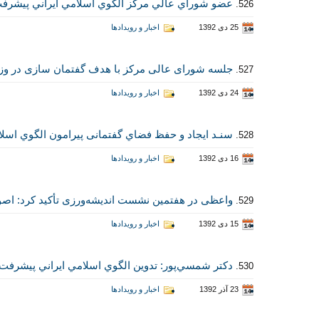
عضو شوراي عالي مركز الگوي اسلامي ايراني پيشرفت:
526.
25 دی 1392
اخبار و رویدادها
جلسه شورای عالی مرکز با هدف گفتمان سازی در وزا
527.
24 دی 1392
اخبار و رویدادها
سنـد ايجاد و حفظ فضاي گفتمانی پیرامون الگوي اسلا
528.
16 دی 1392
اخبار و رویدادها
واعظی در هفتمین نشست اندیشه‌ورزی تأکید کرد: اص
529.
15 دی 1392
اخبار و رویدادها
دكتر شمسي‌پور: تدوين الگوي اسلامي ايراني پيشرفت ب
530.
23 آذر 1392
اخبار و رویدادها