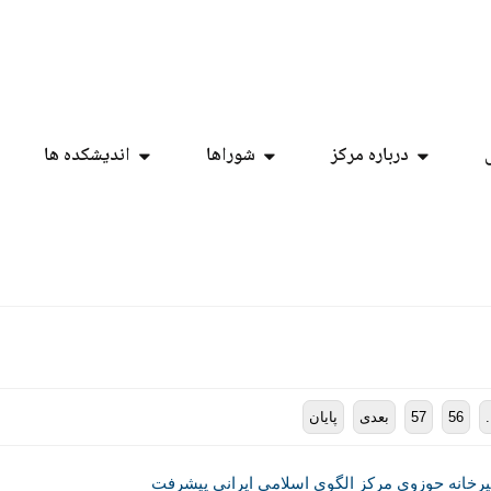
درباره مرکز
شوراها
اندیشکده ها
.
56
57
بعدی
پایان
دبيرخانه حوزوي مركز الگوي اسلامي ايراني پيشرفت