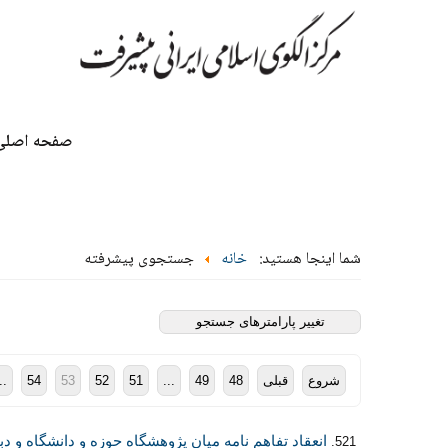
صفحه اصلی
شما اینجا هستید:
خانه
جستجوی پیشرفته
تغییر پارامترهای جستجو
شروع
قبلی
48
49
...
51
52
53
54
..
انعقاد تفاهم نامه ميان پژوهشگاه حوزه و دانشگاه و 
521.