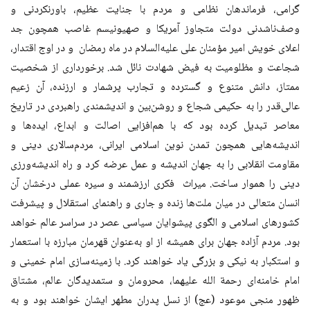
گرامی، فرماندهان نظامی و مردم با جنایت عظیم، باورنکردنی و
وصف‌ناشدنی دولت متجاوز آمریکا و صهیونیسم غاصب همچون جد
اعلای خویش امیر‌ مؤمنان علی علیه‌السلام در ماه رمضان و در اوج اقتدار،
شجاعت و مظلومیت به فیض شهادت نائل شد. برخورداری از شخصیت
ممتاز، دانش متنوع و گسترده و تجارب پرشمار و ارزنده، آن زعیم
عالی‌قدر را به حکیمی شجاع و روشن‌بین و اندیشمندی راهبردی در تاریخ
معاصر تبدیل کرده بود که با هم‌افزایی اصالت و ابداع، ایده‌‌ها و
اندیشه‌هایی همچون تمدن نوین اسلامی ایرانی، مردم‌سالاری دینی و
مقاومت انقلابی را به جهان اندیشه و عمل عرضه کرد و راه اندیشه‌ورزی
دینی را هموار ساخت. میراث فکری ارزشمند و سیره عملی درخشان آن
انسان متعالی در میان ملت‌ها زنده و جاری و راهنمای استقلال و پیشرفت
کشورهای اسلامی و الگوی پیشوایان سیاسی عصر در سراسر عالم خواهد
بود. مردم آزاده جهان برای همیشه از او به‌عنوان قهرمان مبارزه با استعمار
و استکبار به نیکی و بزرگی یاد خواهند کرد. با زمینه‌سازی امام خمینی و
امام خامنه‌ای رحمة الله علیهما، محرومان و ستمدیدگان عالم، مشتاق
ظهور منجی موعود (عج) از نسل پدران مطهر ایشان خواهند بود و به