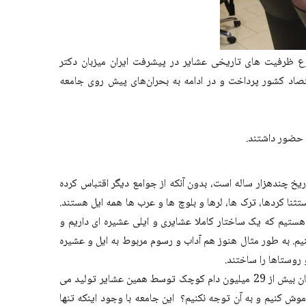
ع ظرفیت های تاریخی عشایر در پیشرفت ایران میزبان دکتر
 اقتصاد کشور پرداخت و در ادامه به بحران‌های پیش روی جامعه
 حضور داشتند.
ریخ چندهزار ساله است، بدون آنکه از جوامع دیگر اقتباس کرده
ثنا کردها، ترک ها، لرها و بلوچ ها و عرب ها همه ایل هستند.
ن و 600 طایفه مستقل در ایران وجود دارد. ما کشوری هستیم که یک ساختار کاملا عشایری و ایلی عشیره ای داریم و
نیم. به طور مثال هنوز هم آداب و رسوم مربوط به ایل و عشیره
روستاها را ساختند.
وی ادامه داد: سالانه در ایران 54 میلیون دام کوچک تولید می شود و ما جزو 4 کشور بزرگ تولید کننده دام کوچک در جهان هستیم. دراین میان بیش از 29 میلیون دام کوچک توسط همین عشایر تولید می
موش کنیم و به آن توجه نکنیم؟ این جامعه با وجود اینکه تنها