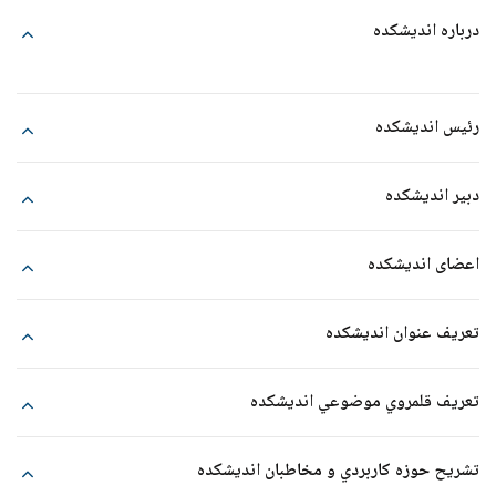
درباره اندیشکده
رئیس اندیشکده
دبیر اندیشکده
اعضای اندیشکده
ردیف
نام و نام خانوادگی
تعريف عنوان انديشكده
1
آیت الله ابوالقاسم علیدوست
تعريف قلمروي موضوعي انديشكده
2
آیت الله علی عندلیبی
3
آیت الله محسن فقیه حبیبی
تشريح حوزه كاربردي و مخاطبان انديشكده