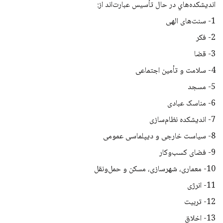
انديشكده‌هاي در حال تأسيس عبارت‌اند از:
1- سنت‌های الهی
2- فکر
3- قضا
4- سلامت و تأمین اجتماعی
5- مسجد
6- مناسک عبادی
7- اندیشکده نظام‌سازی
8- سیاست خارجی و دیپلماسی عمومی
9- فضای کسب‌وکار
10- معماری، شهرسازی، مسکن و حمل‌ونقل
11- انرژی
12- تربیت
13- اخلاق