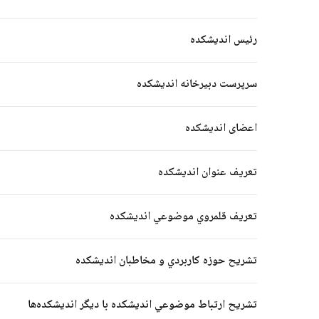
رئیس اندیشکده
سرپرست دبیرخانه انديشكده
اعضای اندیشکده
ردیف
نام و نام خانوادگی
تعريف عنوان انديشكده
1
جناب آقای دکتر هادی اکبرز
تعريف قلمروي موضوعي انديشكده
2
جناب آقای دکتر مجتبی شمس
تشريح حوزه كاربردي و مخاطبان انديشكده
3
جناب آقای دکتر عباسعلی ز
تشريح ارتباط موضوعي انديشكده با ديگر انديشكده‌ها