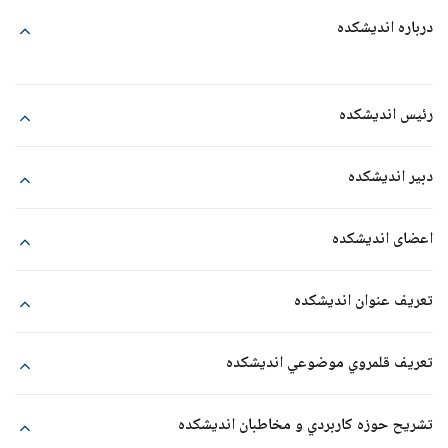
درباره اندیشکده
رئيس انديشكده
دبير انديشكده
اعضای اندیشکده
ردیف
نام و نام خانوادگی
تعريف عنوان انديشكده
1
جناب آقای دکتر محمدحسین پناهی
تعريف قلمروي موضوعي انديشكده
2
جناب آقای دکتر مجید کوششی
3
جناب آقای دکتر مسعود گلچین
تشريح حوزه كاربردي و مخاطبان انديشكده
4
جناب آقای دکتر سیدمحمد میرسندسی