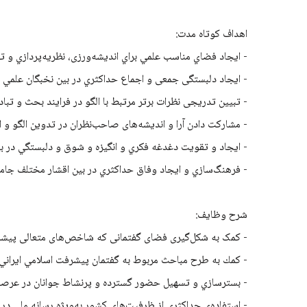
اهداف کوتاه مدت:
- ايجاد فضاي مناسب علمي براي اندیشه‌ورزی، نظريه­‌پردازي و تول
- ايجاد دلبستگی جمعی و اجماع حداكثري در بین نخبگان علمي و
- تبیین تدریجی نظرات برتر مرتبط با الگو در فرایند بحث و تباد
- مشارکت دادن آرا و اندیشه­‌های صاحب‌نظران در تدوین الگو و ا
- ايجاد و تقویت دغدغه فكري و انگيزه و شوق و دلبستگي در ب
- فرهنگ‌­سازي و ايجاد وفاق حداكثري در بين اقشار مختلف جامع
شرح وظایف:
- کمک به شکل‌گیری فضای گفتمانی که شاخص‌های متعالی پیشرف
- كمك به طرح مباحث مربوط به گفتمان پيشرفت اسلامي ايراني د
- بسترسازي و تسهيل حضور گسترده و پرنشاط جوانان در عرصه تف
- استفاده‌ی حداكثری از ظرفيت‌هاي کشور به‌ويژه رسانه ملي در