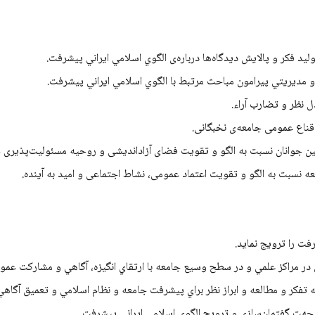
يد فكر و پالایش دیدگاه‌ها درباره­‌ی الگوي اسلامي ايراني پيشرفت.
 مديريتي پيرامون مباحث مرتبط با الگوي اسلامي ايراني پيشرفت.
ل نظر و تضارب آراء.
قناع عمومی جامعه­‌ی نخبگانی.
ين جوانان نسبت به الگو و تقویت فضای آزاداندیشی و روحیه مسئولیت­‌پذیری
ه نسبت به الگو و تقویت اعتماد عمومی، نشاط اجتماعی و امید به آینده.
ت را ترویج نماید.
ر مراكز علمي و در سطح وسيع جامعه با ارتقاي انگيزه، آگاهي و مشاركت عموم
كر و مطالعه و ابراز نظر براي پيشرفت جامعه و نظام اسلامي و تعميق آگاهي‌ه
 جهت گفتمان‌سازي و ترويج الگوي اسلامي ايراني پيشرفت.