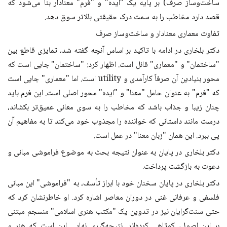
ساخت‌وساز صرف) بر پایه یک "ایده" و "فرم" معنادار بنا می‌شود که
قصد دارد مخاطب را به سمت درک حقیقتی بالاتر سوق دهد.
تفاوت معماری معنادار و ساخت‌وساز صرف
دکتر بلخاری در ادامه با تاکید بر اساس آنچه گفته شد، تمایزی قاطع بین
"ساختمان" و "معماری" قائل است. اظهار کرد: "ساختمان" جایی است که
محور بنیادین آن صرفاً کارآمدی و utility است. اما "معماری" جایی است
که "فرم" به عنوان حامل "معنا" و "ایده" محور اصلی است. این فرم باید
چنان زیبا و جذاب باشد که مخاطب را به سوی معانی عمیق‌تر بکشاند،
درست مانند داستانی که خواننده را مجذوب خود می‌کند تا به مفاهیم آن
پی ببرد. این همان "زبان معنا" در عمل است.
دکتر بلخاری در پایان به عنوان نتیجه‌ بحث به موضوع فراموشی مبانی و
دعوت به بازگشت پرداخت.
دکتر بلخاری در پایان سخنان خود با ابراز تأسف، به "فراموشی" این مبانی
فلسفی و عرفانی غنی در دوران معاصر اشاره کرد. او خاطرنشان کرد که
حتی سنت‌گرایان نیز در تدوین یک "مکتب هنری اسلامی" منسجم مبتنی
بر این اصول، کوتاهی کرده‌اند. نتیجه‌گیری نهایی این است که هنر و