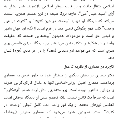
اسلامی انتقال یافت و در قالب عرفان اسلامی بازتعریف شد. ایشان به
آرای "سید حیدر آملی"، عارف بزرگ شیعه در قرن هشتم هجری، استناد
می‌کند که دیدگاه او درباره "وحدت در عین کثرت" و "کثرت در عین
وحدت" کلید فهم چگونگی تجلی معنا در فرم است. از نگاه او، جهان مظهر
و تجلی حق است و موجودات همچون آیینه‌هایی هستند که حقیقت
واحد را در شکل‌های متکثر نشان می‌دهند. این دیدگاه، مبنای فلسفی برای
هنری است که می‌خواهد امر متعالی (معنا) را در امر مادی (فرم) نشان
دهد.
کاربرد در معماری: از نظریه تا عمل
دکتر بلخاری در بخش دیگری از سخنان خود به طور خاص به معماری
پرداختند. معماری اصیل ایرانی-اسلامی تنها به دنبال کارکردگرایی صرف
یا زیبایی ظاهری نبوده است. برجسته‌ترین مثال ارائه شده، "آینه‌کاری"
است که صرفاً یک تزئین نیست، بلکه تجسم عینی آن دیدگاه عرفانی است:
انعکاس نورهای متعدد از یک نور واحد، نماد کاملِ تجلی "وحدت در
کثرت" است. همچنین اشاره می‌شود که معماری حقیقی (برخلاف