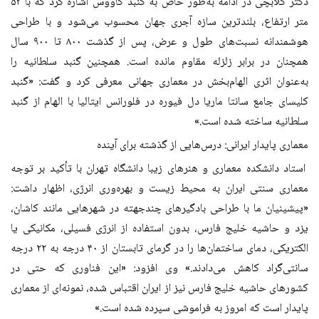
دکتر گلابچی در ادامه به‌طور خاص به گنبد کاووس اشاره کرد که با ۵۳
متر ارتفاع، بلندترین سازه آجری جهان محسوب می‌شود و با طراحی
هوشمندانه نسبت‌های طول و عرض، پس از گذشت ۸۰۰ تا ۹۰۰ سال
همچنان در برابر زلزله مقاوم مانده است. همچنین گنبد سلطانیه را
به‌عنوان اثری الهام‌بخش در معماری جهانی معرفی کرد و گفت: «گنبد
کلیسای جامع سانتا ماریا دل فیوره در فلورانس ایتالیا با الهام از گنبد
سلطانیه ساخته شده است.»
معماری پایدار ایرانی: درس‌هایی از گذشته برای آینده
استاد دانشکده معماری و هنرهای زیبا دانشگاه تهران با تأکید بر توجه
معماری سنتی ایران به محیط زیست و بهره‌وری انرژی، اظهار داشت:
«پیشینیان ما با طراحی بادگیرهای چندجهته در شهرهایی مانند کاشان،
یزد و حاشیه خلیج فارس، بدون استفاده از انرژی فسیلی، مکانیکی یا
الکتریکی، دمای ساختمان‌ها را در گرمای تابستان از ۴۰ درجه به ۲۲ درجه
سانتی‌گراد کاهش می‌دادند.» وی افزود: «این فناوری که حتی در
کشورهای حاشیه خلیج فارس نیز از ایران اقتباس شده، نمونه‌ای از معماری
پایدار است که امروز به فراموشی سپرده شده است.»