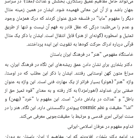
می‌تواند حامل مفاهیم عمیق رستگاری، بخشش و عدالت (معنا) در سراسر
جهان باشد و از آن این معانی فهمیده شود. ایشان در همین زمینه مثال
دیگر را مفهوم "مایا" در فلسفه شرق عنوان کردند که درک همزمان وجود
و عدم را می‌طلبد؛ درکی که عقل قادر به فهم آن نیست و تنها از طریق
تمثیل و اسطوره (گونه‌ای از هنر) قابل انتقال است. ایشان با ذکر یک مثال
قرآنی درباره ادراک حرکت کوه‌ها به تقویت این ایده پرداختند.
خاستگاه مفهومی "هنر" در فرهنگ ایران باستان
دکتر بلخاری برای نشان دادن عمق ریشه‌های این نگاه در فرهنگ ایران، به
سراغ متون کهن اوستایی رفتند. ایشان با ذکر این مطلب که در اوستا،
واژه "هنر" (هونر) بسیار فراتر از یک مهارت فنی است. این واژه به عنوان
صفتی برای خداوند (اهورامزدا) به کار رفته و به معنای "قوه تمیز حق از
باطل" و "عدالت در پاداش دادن" است. این مفهوم با "خرد" (بهمن) و
"اشا" حقیقت و نظم cosmic پیوندی ناگسستنی دارد. این نگاه، هنر را در
سنت ایرانی امری قدسی و مرتبط با حقیقت‌جویی معرفی می‌کند.
تداوم مفهوم در عرفان اسلامی-ایرانی
در ادامه دکتر بلخاری افزودند که این مفاهیم از ایران باستان به دوران